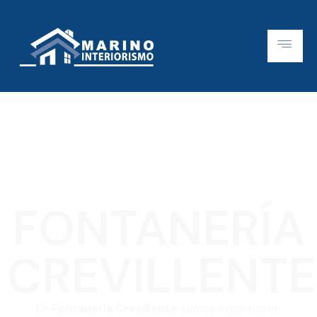
FONTANERÍA
CREVILLENTE
En
Fontanería Crevillente
somos expertos en