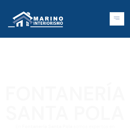
FONTANERÍA
SANTA POLA
En
Fontanería Santa Pola
somos expertos en