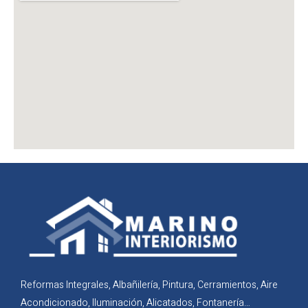
Reformas Integrales, Albañilería, Pintura, Cerramientos, Aire
Acondicionado, Iluminación, Alicatados, Fontanería…